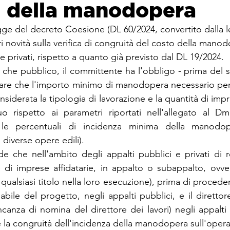
ti della manodopera
gge del decreto Coesione (DL 60/2024, convertito dalla 
ri novità sulla verifica di congruità del costo della manod
 e privati, rispetto a quanto già previsto dal DL 19/2024.
 che pubblico, il committente ha l'obbligo - prima del s
icare che l'importo minimo di manodopera necessario per 
nsiderata la tipologia di lavorazione e la quantità di impr
uo rispetto ai parametri riportati nell'allegato al Dm
 le percentuali di incidenza minima della manodope
 diverse opere edili).
e che nell'ambito degli appalti pubblici e privati di re
te di imprese affidatarie, in appalto o subappalto, ovver
qualsiasi titolo nella loro esecuzione), prima di procedere
sabile del progetto, negli appalti pubblici, e il direttore 
anza di nomina del direttore dei lavori) negli appalti p
re la congruità dell'incidenza della manodopera sull'oper