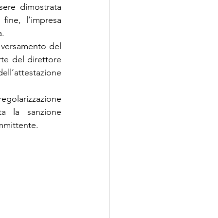
sere dimostrata 
ine, l’impresa 
a.
l versamento del 
e del direttore 
ll’attestazione 
regolarizzazione 
ta la sanzione 
ommittente.