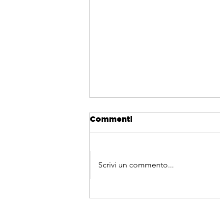
Commenti
Scrivi un commento...
Come si svolge il
montaggio di una gru?