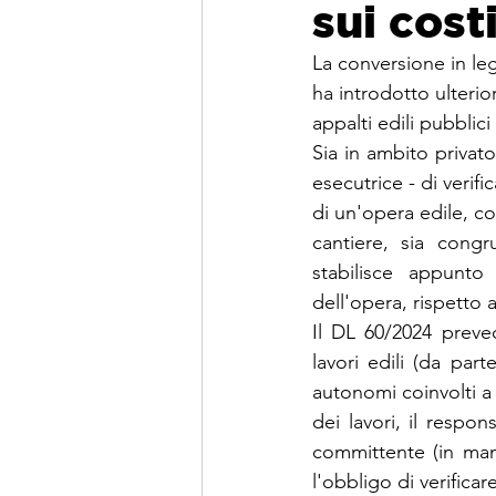
sui cos
La conversione in le
ha introdotto ulterio
appalti edili pubblici
Sia in ambito privato
esecutrice - di verif
di un'opera edile, co
cantiere, sia congr
stabilisce appunto
dell'opera, rispetto a
Il DL 60/2024 preved
lavori edili (da par
autonomi coinvolti a 
dei lavori, il respon
committente (in manc
l'obbligo di verifica