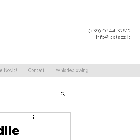
(+39) 0344 32812
info@petazzi.it
e Novità
Contatti
Whistleblowing
dile