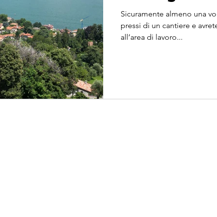
Sicuramente almeno una volta
pressi di un cantiere e avre
all’area di lavoro...
 Srl
Info
i (CO)
Info
.000,00 i.v.