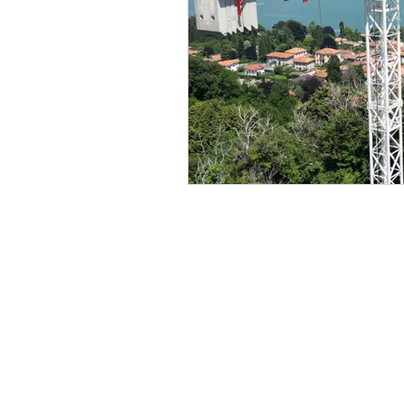
Petazzi Costruzioni
Via Pallagna, n. 2
22010 Grandola ed Unit
Capitale sociale € 1.000