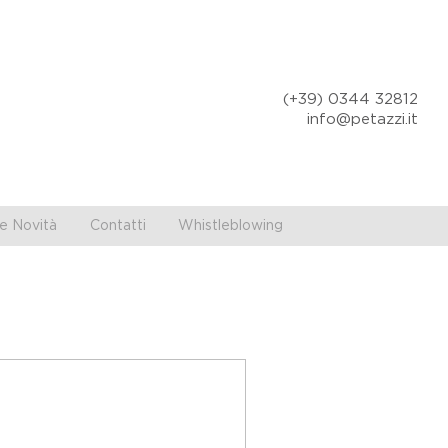
(+39) 0344 32812
info@petazzi.it
e Novità
Contatti
Whistleblowing