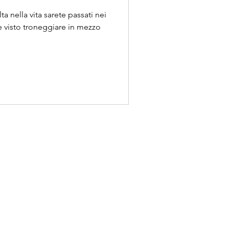
 nella vita sarete passati nei
te visto troneggiare in mezzo
rmativa privacy
rmativa Whistleblowing