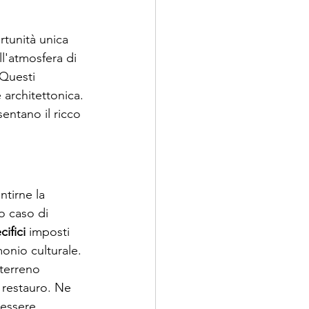
tunità unica 
l'atmosfera di 
 Questi 
 architettonica. 
sentano il ricco 
ntirne la 
o caso di 
ifici
 imposti 
monio culturale. 
 terreno 
i restauro. Ne 
 essere 