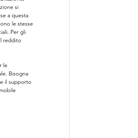
zione si 
ase a questa 
gono le stesse 
li. Per gli 
l reddito 
 le 
le. Bisogna 
re il supporto 
mmobile 