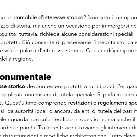
su un 
immobile d'interesse storico
? Non solo è un'oppor
zo di storia, ma anche un'occasione per immergersi nel
uisto, tuttavia, richiede alcune considerazioni speciali.
 protetti. Ciò consente di preservarne l'integrità storica e
te ville e palazzi d'interesse storico. Questi edifici rappre
della regione.
 monumentale
sse storico
 devono essere protetti a tutti i costi. Per gara
applicata una misura di tutela speciale. Si parla in quest
e. Quest'ultimo comprende 
restrizioni e regolamenti spec
casi, da autorità locali o ancora, da enti di tutela del patri
e riguarda non solo l'edificio in questione, ma anche il
iardini e parchi. Tra le restrizioni troviamo gli interventi d
ristrutturazioni e modifiche architettoniche. Tutto deve