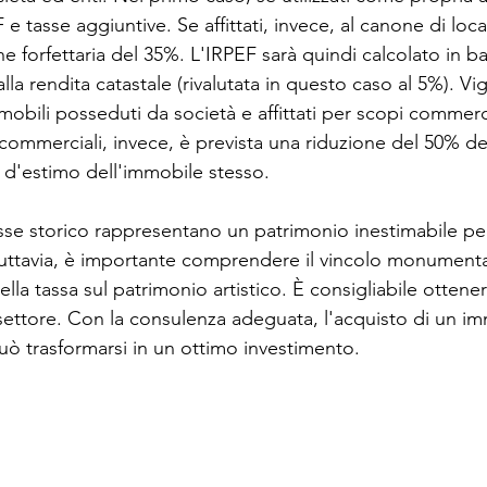
e tasse aggiuntive. Se affittati, invece, al canone di loca
 forfettaria del 35%. L'IRPEF sarà quindi calcolato in b
lla rendita catastale (rivalutata in questo caso al 5%). Vi
obili posseduti da società e affittati per scopi commercia
 commerciali, invece, è prevista una riduzione del 50% de
fa d'estimo dell'immobile stesso.
esse storico rappresentano un patrimonio inestimabile per
Tuttavia, è importante comprendere il vincolo monumenta
ella tassa sul patrimonio artistico. È consigliabile ottene
 settore. Con la consulenza adeguata, l'acquisto di un i
uò trasformarsi in un ottimo investimento.