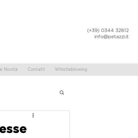
(+39) 0344 32812
info@petazzi.it
e Novità
Contatti
Whistleblowing
resse