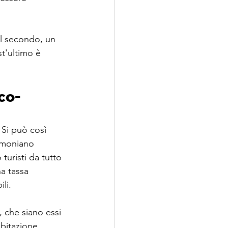
Il secondo, un 
t'ultimo è 
co-
 Si può così 
timoniano 
turisti da tutto 
a tassa 
li.
, che siano essi 
bitazione, 