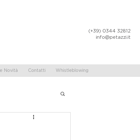
(+39) 0344 32812
info@petazzi.it
e Novità
Contatti
Whistleblowing