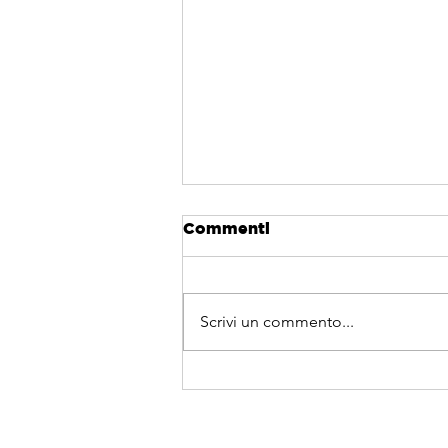
Commenti
Scrivi un commento...
Come si svolge il
montaggio di una gru?